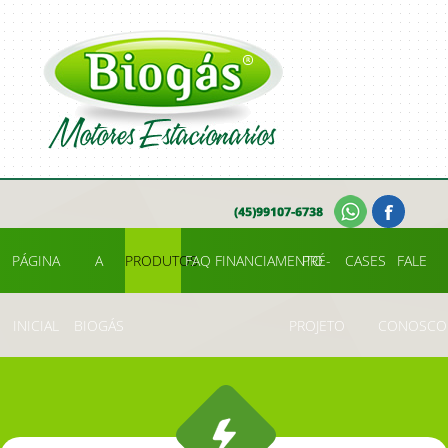
PÁGINA
A
PRODUTOS
FAQ
FINANCIAMENTO
PRÉ-
CASES
FALE
INICIAL
BIOGÁS
PROJETO
CONOSCO